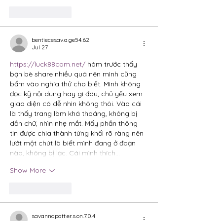
Like
Reply
bentiecesav.a.ge54.62
Jul 27
https://luck88com.net/
 hôm trước thấy 
bạn bè share nhiều quá nên mình cũng 
bấm vào nghía thử cho biết. Mình không 
đọc kỹ nội dung hay gì đâu, chủ yếu xem 
giao diện có dễ nhìn không thôi. Vào cái 
là thấy trang làm khá thoáng, không bị 
dồn chữ, nhìn nhẹ mắt. Mấy phần thông 
tin được chia thành từng khối rõ ràng nên 
lướt một chút là biết mình đang ở đoạn 
nào, không bị lạc. Cái mình thích…
Show More
Like
Reply
savannapatt.er.s.on.7.0.4