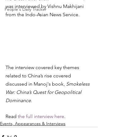
was interviewed by Vishnu Makhijani 
People's Daily Tracker
from the Indo-Asian News Service.
The interview covered key themes 
related to China’s rise covered 
discussed in Manoj's book, 
Smokeless 
War: China’s Quest for Geopolitical 
Dominance
.
Read 
the full interview here
.
Events, Appearances & Interviews