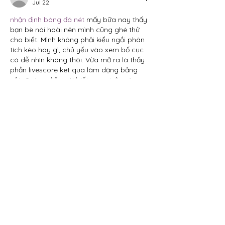
Jul 22
nhận định bóng đá nét
 mấy bữa nay thấy 
bạn bè nói hoài nên mình cũng ghé thử 
cho biết. Mình không phải kiểu ngồi phân 
tích kèo hay gì, chủ yếu vào xem bố cục 
có dễ nhìn không thôi. Vừa mở ra là thấy 
phần livescore ket qua làm dạng bảng 
cột rõ ràng, liếc cái biết ngay trận nào 
đang diễn ra với tỷ số hiện tại, nhìn đỡ mỏi 
mắt hơn mấy trang chữ dày đặc.…
Show More
Like
Reply
robert50powell.9.5.8.4+abc123
Jul 19
xosoplus.com
 dạo này thấy nhiều người 
nhắc nên mình cũng bấm vào nghía thử 
cho biết. Mình không đọc kỹ nội dung đâu, 
chủ yếu xem giao diện có dễ dùng không 