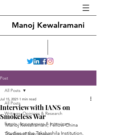
Manoj Kewalramani
Post
All Posts
Jul 15, 2021
1 min read
All Posts
Interview with IANS on
Writings, Opinions & Research
Smokeless War
Events, Appearances & Interviews
Manoj Kewalramani, Fellow-China 
Studies at the Takshashila Institution, 
The Great Power Show