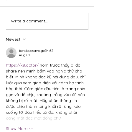
Write a comment...
At Asia Society's Paris
Panelist at ORF
Summer Summit 2026:
Chronicles Disc
How Asia Views the US-
US-China and In
Newest
China Rivalry
Next Grand Mov
bentiecesav.a.ge54.62
Aug 01
https://x8.actor/
 hôm trước thấy ai đó 
share nên mình bấm vào nghía thử cho 
biết. Mình không đọc kỹ nội dung đâu, chỉ 
lướt qua xem giao diện với cách họ trình 
bày thôi. Cảm giác đầu tiên là trang nhìn 
gọn và dễ chịu, khoảng trắng vừa đủ nên 
không bị rối mắt. Mấy phần thông tin 
được chia thành từng khối rõ ràng, kéo 
xuống tới đâu hiểu tới đó, không phải 
căng mắt đọc một đống chữ…
Show More